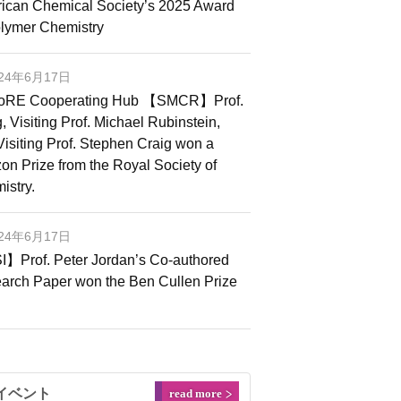
ican Chemical Society’s 2025 Award
olymer Chemistry
024年6月17日
oRE Cooperating Hub 【SMCR】Prof.
 Visiting Prof. Michael Rubinstein,
Visiting Prof. Stephen Craig won a
on Prize from the Royal Society of
istry.
024年6月17日
】Prof. Peter Jordan’s Co-authored
arch Paper won the Ben Cullen Prize
4
イベント
read more