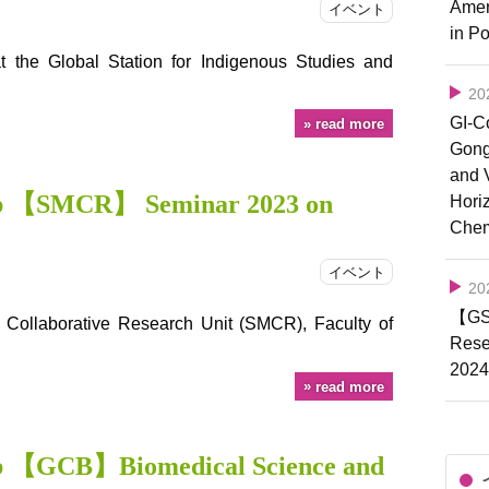
Amer
イベント
in P
 the Global Station for Indigenous Studies and
2
GI-C
read more
Gong,
and 
b 【SMCR】 Seminar 2023 on
Horiz
Chem
イベント
2
【GSI
 Collaborative Research Unit (SMCR), Faculty of
Rese
202
read more
b 【GCB】Biomedical Science and