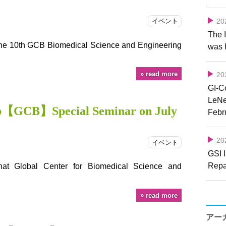
2
イベント
The 
the 10th GCB Biomedical Science and Engineering
was 
read more
2
GI-
LeNe
b【GCB】Special Seminar on July
Febr
2
イベント
GSI 
Repa
at Global Center for Biomedical Science and
read more
アー