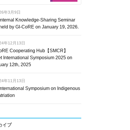
026年3月9日
Internal Knowledge-Sharing Seminar
held by GI-CoRE on January 19, 2026.
024年12月13日
CoRE Cooperating Hub【SMCR】
t International Symposium 2025 on
uary 12th, 2025
024年11月13日
International Symposium on Indigenous
triation
カイブ