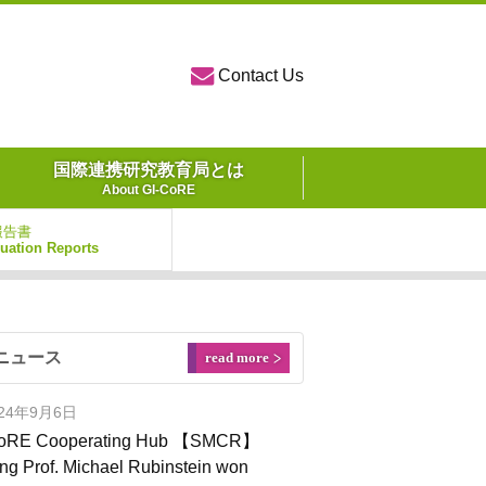
Contact Us
国際連携研究教育局とは
About GI-CoRE
報告書
luation Reports
ニュース
read more
024年9月6日
CoRE Cooperating Hub 【SMCR】
ing Prof. Michael Rubinstein won