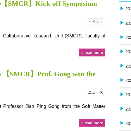
ub【SMCR】Kick-off Symposium
20
イベント
20
 Collaborative Research Unit (SMCR), Faculty of
20
20
read more
20
b 【SMCR】Prof. Gong won the
20
ニュース
20
at Professor Jian Ping Gong from the Soft Matter
20
read more
20