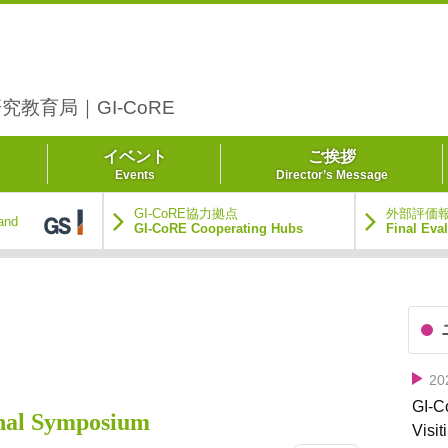
究教育局｜GI-CoRE
イベント
ご挨拶
Events
Director’s Message
GI-CoRE協力拠点
外部評価
and
GI-CoRE Cooperating Hubs
Final Eva
2
GI-
onal Symposium
Visit