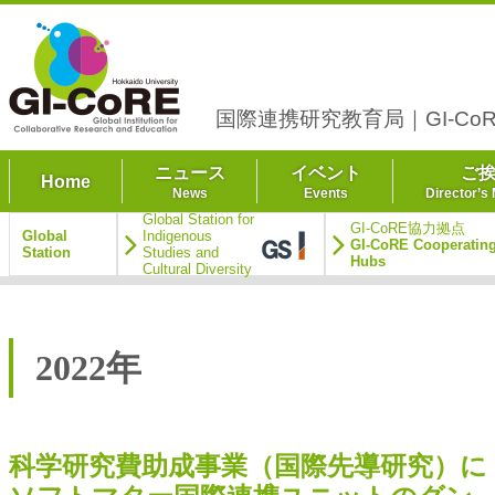
国際連携研究教育局｜GI-CoR
ニュース
イベント
ご
Home
News
Events
Director’s
Global Station for
GI-CoRE協力拠点
Global
Indigenous
GI-CoRE Cooperatin
Station
Studies and
Hubs
Cultural Diversity
2022年
科学研究費助成事業（国際先導研究）に