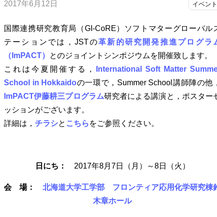
2017年6月12日
イベン
国際連携研究教育局（GI-CoRE）ソフトマターグローバル
テーションでは，JSTの
革新的研究開発推進プログラ
（ImPACT）
とのジョイントシンポジウムを開催致します。
これは今夏開催する，
International Soft Matter Summe
School in Hokkaido
の一環で，Summer School講師陣の他
ImPACT伊藤耕三プログラム
研究者による講演と，ポスター
ッションがございます。
詳細は，
チラシ
と
こちら
をご参照ください。
日にち：
2017年8月7日（月）～8日（火）
会 場：
北海道大学工学部 フロンティア応用化学研究棟
木章ホール