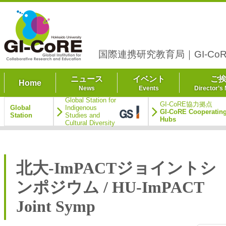
国際連携研究教育局｜GI-CoR
ニュース
イベント
ご
Home
News
Events
Director’s
Global Station for
GI-CoRE協力拠点
Global
Indigenous
GI-CoRE Cooperatin
Station
Studies and
Hubs
Cultural Diversity
北大-ImPACTジョイントシ
ンポジウム / HU-ImPACT
Joint Symp